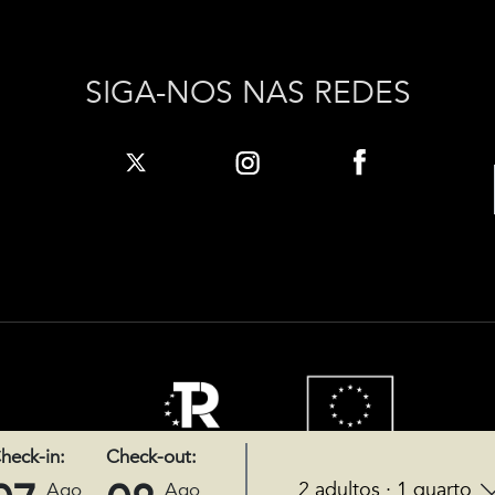
SIGA-NOS NAS REDES
heck-in:
Check-out:
2 adultos · 1 quarto
Ago
Ago