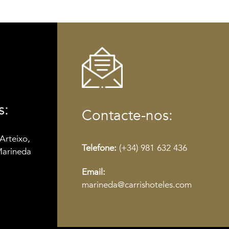
s:
Contacte-nos:
Arteixo,
Telefone:
(+34) 981 632 436
Marineda
Email:
marineda@carrishoteles.com