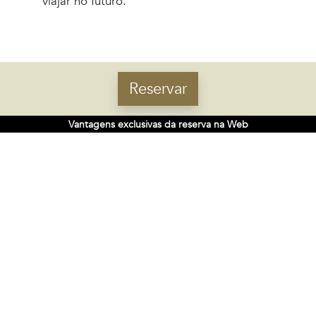
viajar no futuro.
Reservar
Vantagens exclusivas da reserva na Web
SEDE
Rúa do Gozo 18 - 15820
Santiago de Compostela, Espanha
SIGA-NOS NAS REDES
RECEBA NOVIDADES