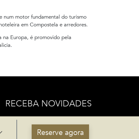
e num motor fundamental do turismo
hoteleira em Compostela e arredores.
ca na Europa, é promovido pela
licia.
RECEBA NOVIDADES
Subscreva-se
Reserve agora