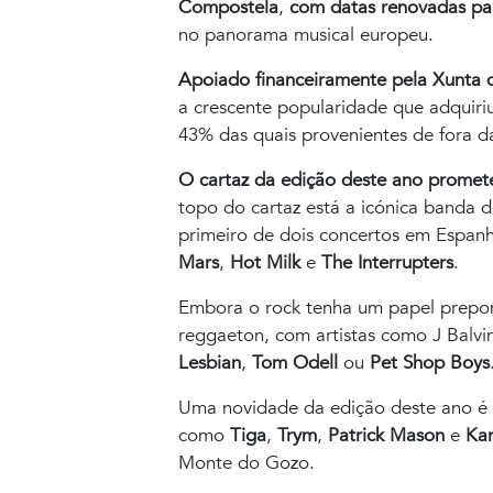
Compostela
,
com datas renovadas pa
no panorama musical europeu.
Apoiado financeiramente pela Xunta 
a crescente popularidade que adquiriu
43% das quais provenientes de fora da 
O cartaz da edição deste ano promete
topo do cartaz está a icónica banda 
primeiro de dois concertos em Espan
Mars
,
Hot Milk
e
The Interrupters
.
Embora o rock tenha um papel prepon
reggaeton, com artistas como J Balvi
Lesbian
,
Tom Odell
ou
Pet Shop Boys
Uma novidade da edição deste ano é
como
Tiga
,
Trym
,
Patrick Mason
e
Kar
Monte do Gozo.