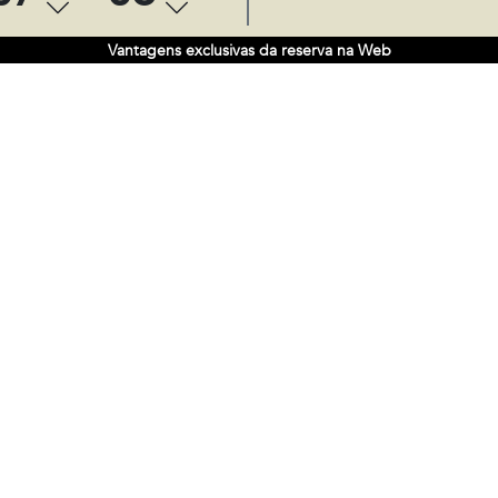
Vantagens exclusivas da reserva na Web
gal
Política de Cookies
Política de privacidade
Su
© 2026 Carrís Hoteles. All rights reserved.