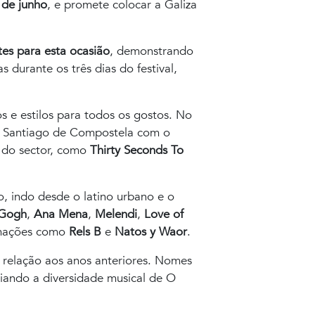
 de junho
, e promete colocar a Galiza
tes para esta ocasião
, demonstrando
 durante os três dias do festival,
s e estilos para todos os gostos. No
em Santiago de Compostela com o
 do sector, como
Thirty Seconds To
, indo desde o latino urbano e o
 Gogh
,
Ana Mena
,
Melendi
,
Love of
irmações como
Rels B
e
Natos y Waor
.
relação aos anos anteriores. Nomes
iando a diversidade musical de O