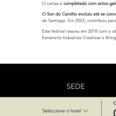
O cartaz é
completado com actos gal
O Son do Camiño evoluiu até se conve
de Santiago. Em 2023, contribuiu pa
Este festival nasceu em 2018 com o o
Esmerarte Industrias Creativas e Bring
SEDE
Rúa do Gozo 18 - 15820
C
Santiago de Compostela, Espanha
Seleccione o hotel