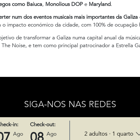
egos como Baiuca
,
Monolious DOP
e
Maryland
.
rter num dos eventos musicais mais importantes da Galiza
ra o impacto económico da cidade, com 100% de ocupação 
bjetivo de transformar a Galiza numa capital anual da músi
 The Noise, e tem como principal patrocinador a Estrella Ga
SIGA-NOS NAS REDES
heck-in:
Check-out:
07
08
2 adultos · 1 quarto
Ago
Ago