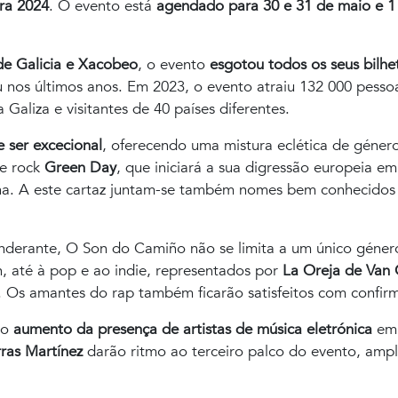
ra 2024
. O evento está
agendado para 30 e 31 de maio e 1
de Galicia e Xacobeo
, o evento
esgotou todos os seus bilhe
 nos últimos anos. Em 2023, o evento atraiu 132 000 pessoas
Galiza e visitantes de 40 países diferentes.
 ser excecional
, oferecendo uma mistura eclética de género
de rock
Green Day
, que iniciará a sua digressão europeia 
ha. A este cartaz juntam-se também nomes bem conhecidos
derante, O Son do Camiño não se limita a um único género
n, até à pop e ao indie, representados por
La Oreja de Van
. Os amantes do rap também ficarão satisfeitos com conf
 o
aumento da presença de artistas de música eletrónica
em 
ras Martínez
darão ritmo ao terceiro palco do evento, ampl