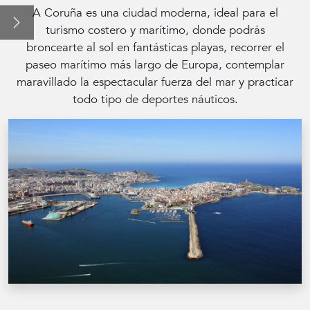
A Coruña es una ciudad moderna, ideal para el
Salas y eventos
turismo costero y marítimo, donde podrás
broncearte al sol en fantásticas playas, recorrer el
Promociones
paseo marítimo más largo de Europa, contemplar
maravillado la espectacular fuerza del mar y practicar
La ciudad: A Coruña
todo tipo de deportes náuticos.