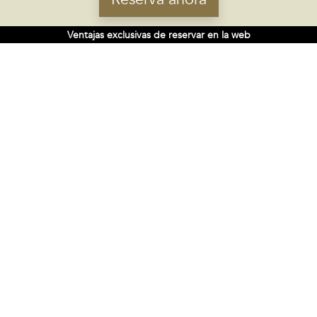
Ventajas exclusivas de reservar en la web
Dónde estamos:
C/ Carretera Baños de Arteixo, 43. Centro
Comercial Marineda City
15008 A Coruña