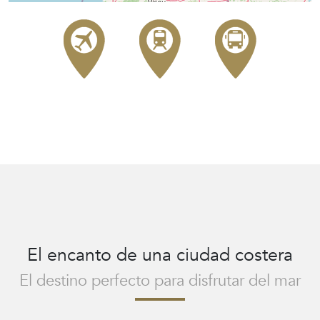
El encanto de una ciudad costera
El hotel y su entorno
El destino perfecto para disfrutar del mar
Nuestras habitaciones