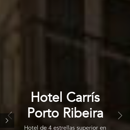
El hotel y su entorno
Nuestras habitaciones
Hotel Carrís
Apartamentos
Porto Ribeira
Anterior
Sigu
Restauración
Hotel de 4 estrellas superior en