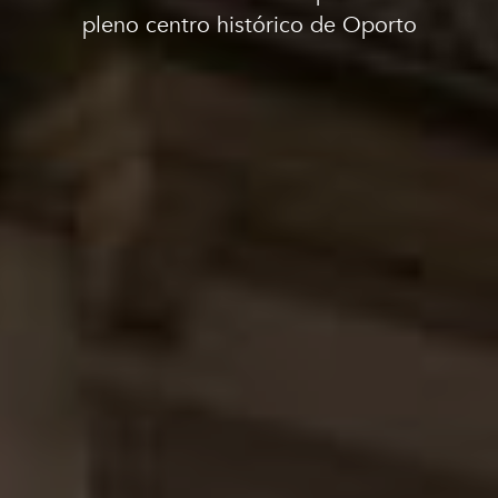
Salas y eventos
pleno centro histórico de Oporto
Promociones
La ciudad: Oporto