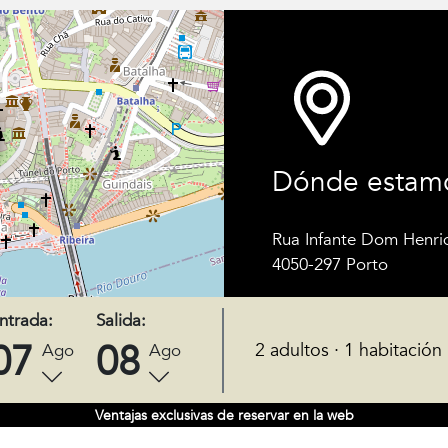
Dónde estam
Rua Infante Dom Henri
4050-297 Porto
Emprendimiento Turísti
ntrada:
Salida:
nº 3926
07
08
2 adultos · 1 habitación
Ago
Ago
Ventajas exclusivas de reservar en la web