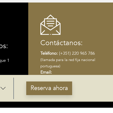
Contáctanos:
os:
Teléfono:
(+351) 220 965 786
(llamada para la red fija nacional
que 1
portuguesa)
Email:
co RNET
portoribeira@carrishoteles.com
Libro de reclamaciones
Reserva ahora