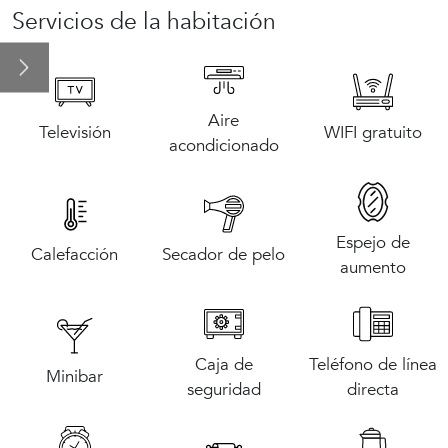
Apartamentos
Servicios de la habitación
Restauración
Salas y eventos
Aire
Televisión
WIFI gratuito
acondicionado
Promociones
La ciudad: Oporto
Espejo de
Calefacción
Secador de pelo
aumento
Caja de
Teléfono de línea
Minibar
seguridad
directa