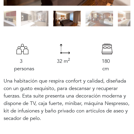
2
3
32 m
180
personas
cm
Una habitación que respira confort y calidad, diseñada
con un gusto exquisito, para descansar y recuperar
fuerzas. Esta suite presenta una decoración moderna y
dispone de TV, caja fuerte, minibar, máquina Nespresso,
El hotel y su entorno
kit de infusiones y baño privado con artículos de aseo y
secador de pelo.
Nuestras habitaciones