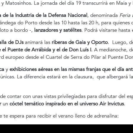
 y Matosinhos. La jornada del día 19 transcurrirá en Maia y
a de la Industria de la Defensa Nacional
, denominada
Feria 
ândega do Porto desde las 10 hasta las 20 h, para quienes q
iloto a bordo -,
lanzadores y satélites
. Podrá visitarse hasta 
alla de DJs
animará las
riberas de Gaia y Oporto
. Luego, d
 el Puente de Arrábida y el de Don Luís I
. A medianoche, de
ord europeo desde el Cuartel de Serra do Pilar al Puente Don 
ca
y
exhibiciones aéreas en las mismas franjas que el día ant
nicas. La diferencia estará en la clausura, que albergará l
de contar con unas vistas privilegiadas para disfrutar del 
r
un
cóctel temático inspirado en el universo Air Invictus
.
 te espera para recibir el verano lleno de adrenalina: