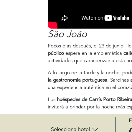
São João
Pocos días después, el 23 de junio, ll
público
espera en la emblemática
call
actividades que caracterizan a esta n
A lo largo de la tarde y la noche, po
la gastronomía portuguesa
. Sardinas 
una experiencia auténtica en el corazó
Los
huéspedes de Carrís Porto Ribeir
invitará a brindar por la noche más e
Con Carrís, tú decides si vivir la fies
E
portoribeira.rec@carrishoteles.com
.
Selecciona hotel