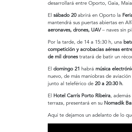
desarrollará entre Oporto, Gaia, Maia
El
sábado 20
abrirá en Oporto la
Feri
mantendrá sus puertas abiertas en Alf
aeronaves, drones, UAV
– naves sin p
Por la tarde, de 14 a 15:30 h, una
bat
competición y acrobacias aéreas entre
de mil drones
tratará de batir un réc
El
domingo 21
habrá
música electróni
nuevo, de más maniobras de aviación ú
junto al teleférico de
20 a 20:30 h
.
El
Hotel Carrís Porto Ribeira
, además 
terraza, presentará en su
Nomadik Ba
Aquí te dejamos un adelanto de lo que