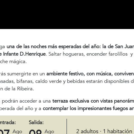
ega
una de las noches más esperadas del año: la de San Jua
e Infante D.Henrique
. Saltar hogueras, encender farolillos y
oche mágica.
drás sumergirte en un
ambiente festivo, con música, conviven
asadas, bifanas, caldo verde y bebidas estarán disponibles 
n de la Ribeira.
a
podrán acceder a una
terraza exclusiva con vistas panorám
sperada del año y a
contemplar los impresionantes fuegos arti
ta entre la multitud o desde el confort de tu habitación.
Consu
ntrada:
Salida:
2 adultos · 1 habitación
Ago
Ago