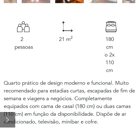
2
2
21 m
180
pessoas
cm
o 2x
110
cm
Quarto prático de design moderno e funcional. Muito
recomendado para estadias curtas, escapadas de fim de
O hotel e seus arredores
semana e viagens a negócios. Completamente
equipados com cama de casal (180 cm) ou duas camas
Os Nossos Quartos
(110 cm) em função da disponibilidade. Dispõe de ar
condicionado, televisão, minibar e cofre.
Promoções