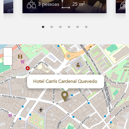
2
3 pessoas
25 m
+
−
Hotel Carrís Cardenal Quevedo