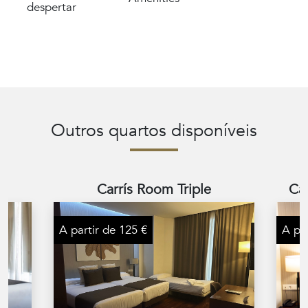
despertar
Outros quartos disponíveis
Carrís Room Triple
Car
A partir de 125 €
A par