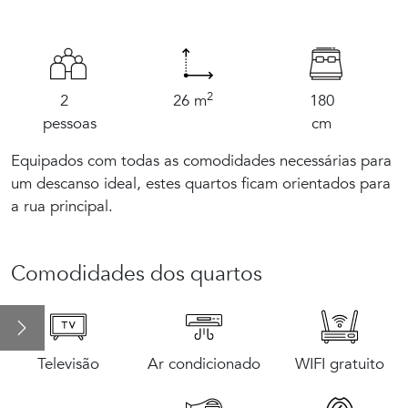
2
2
26 m
180
pessoas
cm
Equipados com todas as comodidades necessárias para
um descanso ideal, estes quartos ficam orientados para
a rua principal.
O hotel e seus arredores
Comodidades dos quartos
Os Nossos Quartos
Promoções
Televisão
Ar condicionado
WIFI gratuito
A cidade: Ourense