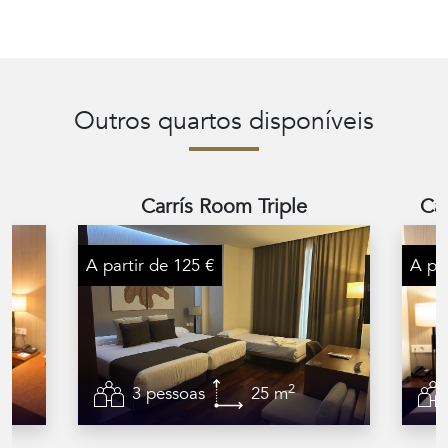
Outros quartos disponíveis
Carrís Room Triple
Car
A partir de 125 €
A par
2
3 pessoas
25 m