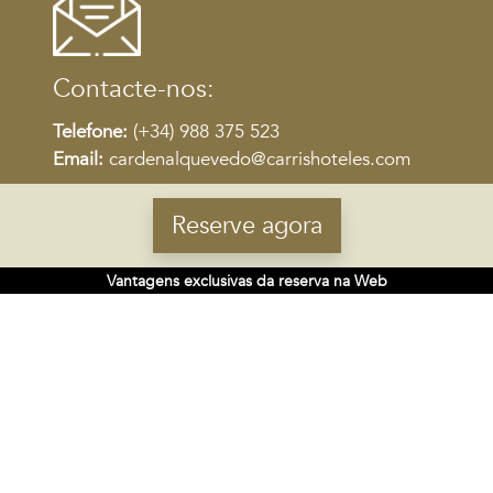
Contacte-nos:
Telefone:
(+34) 988 375 523
Email:
cardenalquevedo@carrishoteles.com
Reserve agora
Vantagens exclusivas da reserva na Web
SEDE
Rúa do Gozo 18 - 15820
Santiago de Compostela, Espanha
SIGA-NOS NAS REDES