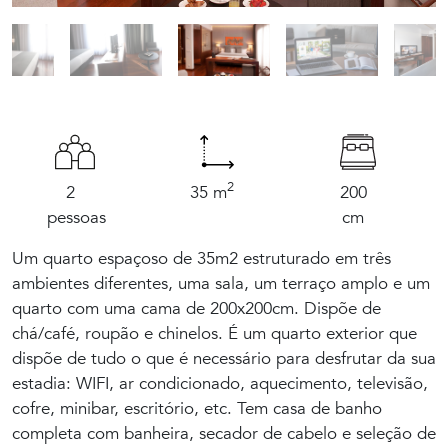
2
2
35 m
200
pessoas
cm
Um quarto espaçoso de 35m2 estruturado em três
ambientes diferentes, uma sala, um terraço amplo e um
quarto com uma cama de 200x200cm. Dispõe de
chá/café, roupão e chinelos. É um quarto exterior que
dispõe de tudo o que é necessário para desfrutar da sua
estadia: WIFI, ar condicionado, aquecimento, televisão,
O hotel e seus arredores
cofre, minibar, escritório, etc. Tem casa de banho
completa com banheira, secador de cabelo e seleção de
Os Nossos Quartos