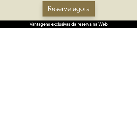
Telefone:
(+34) 981 632 436
Reserve agora
Email:
marineda@carrishoteles.com
Vantagens exclusivas da reserva na Web
SEDE
Rúa do Gozo 18 - 15820
Santiago de Compostela, Espanha
SIGA-NOS NAS REDES