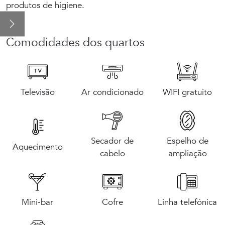
produtos de higiene.
Salas e eventos
Comodidades dos quartos
Promoções
A cidade: Corunha
Televisão
Ar condicionado
WIFI gratuito
Secador de
Espelho de
Aquecimento
cabelo
ampliação
Mini-bar
Cofre
Linha telefónica