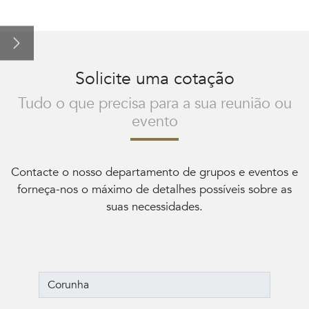
Os Nossos Quartos
Salas e eventos
Solicite uma cotação
Promoções
Tudo o que precisa para a sua reunião ou
A cidade: Corunha
evento
Contacte o nosso departamento de grupos e eventos e
forneça-nos o máximo de detalhes possíveis sobre as
suas necessidades.