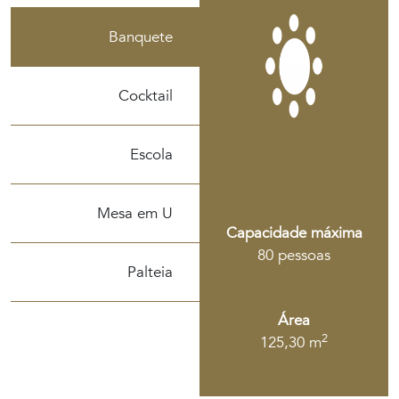
Banquete
Cocktail
Escola
Mesa em U
Capacidade máxima
80
pessoas
Palteia
Área
2
125,30
m
O hotel e seus arredores