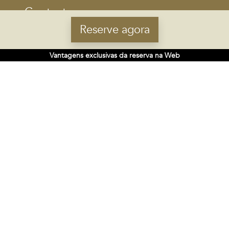
Contacte-nos:
Reserve agora
Telefone:
(+34) 981 632 436
Email:
marineda@carrishoteles.com
Vantagens exclusivas da reserva na Web
SEDE
Rúa do Gozo 18 - 15820
Santiago de Compostela, Espanha
SIGA-NOS NAS REDES