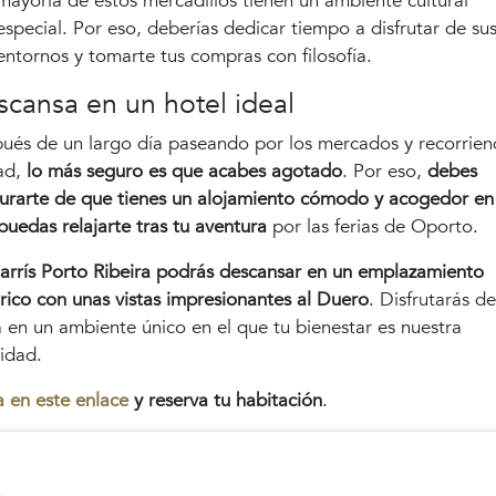
mayoría de estos mercadillos tienen un ambiente cultural
especial. Por eso, deberías dedicar tiempo a disfrutar de su
entornos y tomarte tus compras con filosofía.
cansa en un hotel ideal
ués de un largo día paseando por los mercados y recorrien
ad,
lo más seguro es que acabes agotado
. Por eso,
debes
urarte de que tienes un alojamiento cómodo y acogedor en
puedas relajarte tras tu aventura
por las ferias de Oporto.
arrís Porto Ribeira
podrás descansar en un emplazamiento
órico con unas vistas impresionantes al Duero
. Disfrutarás de
ta en un ambiente único en el que tu bienestar es nuestra
ridad.
a en este enlace
y reserva tu habitación
.