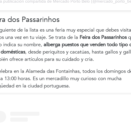
a publicación compartida de Mercado Porto Belo (@mercado_porto_be
ra dos Passarinhos
guiente de la lista es una feria muy especial que debes visita
s una vez en tu viaje. Se trata de la
Feira dos Passarinhos
q
 indica su nombre,
alberga puestos que venden todo tipo 
 domésticas
, desde periquitos y cacatúas, hasta gallos y gall
ién ofrece artículos para su cuidado y cría.
elebra en la Alameda das Fontainhas, todos los domingos d
 a 13:00 horas. Es un mercadillo muy curioso con mucha
güedad en la ciudad portuguesa.