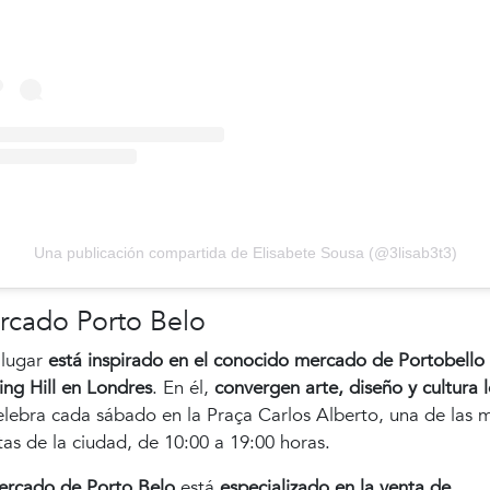
Una publicación compartida de Elisabete Sousa (@3lisab3t3)
rcado Porto Belo
 lugar
está inspirado en el conocido mercado de Portobello
ing Hill en Londres
. En él,
convergen arte, diseño y cultura l
elebra cada sábado en la Praça Carlos Alberto, una de las 
tas de la ciudad, de 10:00 a 19:00 horas.
rcado de Porto Belo
está
especializado en la venta de