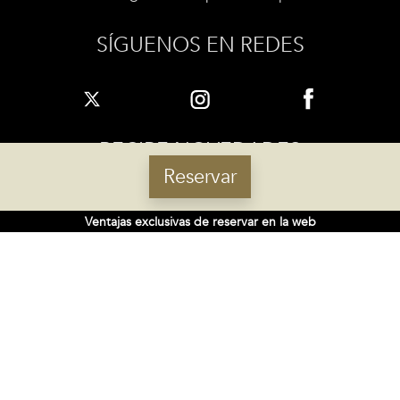
SÍGUENOS EN REDES
RECIBE NOVEDADES
Reservar
Ventajas exclusivas de reservar en la web
Suscríbete
Acepto las
políticas de privacidad