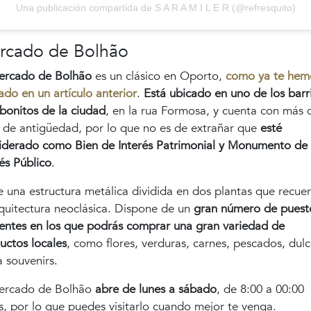
Una publicación compartida de S A R A M I L E R (@refresquito)
rcado de Bolhão
ercado de Bolhão
es un clásico en Oporto,
como ya te hem
ado en un artículo anterior
.
Está ubicado en uno de los barr
bonitos de la ciudad
, en la rua Formosa, y cuenta con más 
o de antigüedad, por lo que no es de extrañar que
esté
iderado como Bien de Interés Patrimonial y Monumento de
rés Público
.
e una estructura metálica dividida en dos plantas que recue
rquitectura neoclásica. Dispone de un
gran número de puest
rentes en los que podrás comprar una gran variedad de
uctos locales
, como flores, verduras, carnes, pescados, dulc
a souvenirs.
ercado de Bolhão
abre de lunes a sábado
, de 8:00 a 00:00
s, por lo que puedes visitarlo cuando mejor te venga.