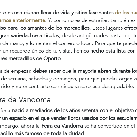
to es una
ciudad llena de vida y sitios fascinantes
de los qu
amos anteriormente
. Y, como no es de extrañar, también es
íso para los amantes de los mercadillos
. Estos lugares
ofrec
gran variedad de artículos
, desde antigüedades hasta objet
nda mano, y fomentan el comercio local. Para que te pued
ar un recuerdo único de tu visita,
hemos hecho esta lista con 
res mercadillos de Oporto
.
s de empezar,
debes saber que la mayoría abren durante lo
s de semana
, sábados y domingos, para que puedas organiza
rrido y no encontrarte con ninguna sorpresa desagradable.
ira da Vandoma
feria
nació a mediados de los años setenta con el objetivo 
r un espacio en el que vender libros usados por los estudian
embargo, ahora la
Feira da Vandoma
se ha convertido en el
adillo más famoso de toda la ciudad
.