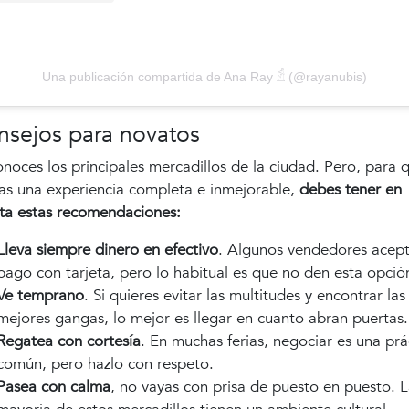
Una publicación compartida de Ana Ray 𓁢 (@rayanubis)
nsejos para novatos
onoces los principales mercadillos de la ciudad. Pero, para 
as una experiencia completa e inmejorable,
debes tener en
ta estas recomendaciones:
Lleva siempre dinero en efectivo
. Algunos vendedores acep
pago con tarjeta, pero lo habitual es que no den esta opció
Ve temprano
. Si quieres evitar las multitudes y encontrar las
mejores gangas, lo mejor es llegar en cuanto abran puertas.
Regatea con cortesía
. En muchas ferias, negociar es una prá
común, pero hazlo con respeto.
Pasea con calma
, no vayas con prisa de puesto en puesto. 